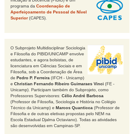
Iniciação à Docência (PIBID) é um
programa da
Coordenação de
Aperfeiçoamento de Pessoal de Nível
Superior
(CAPES).
O Subprojeto Multidisciplinar Sociologia
e Filosofia do PIBID/UNICAMP envolve
estudantes, e agora bolsistas, de
licenciatura em Ciências Sociais e em
Filosofia, sob a Coordenação de Área
de
Pedro P. Ferreira
(IFCH - Unicamp)
e
Christian Fernando Ribeiro Guimaraes Vinci
(FE -
Unicamp). Participam também do Subprojeto, como
Professores Supervisores:
Célio André Barbosa
(Professor de Filosofia, Sociologia e História no Colégio
Técnico da Unicamp) e
Marcos Quanticca
(Professor de
Filosofia e de outras eletivas propostas pelo NEM na
Escola Estadual Djalma Octaviano). Todas as atividades
são desenvolvidas em Campinas-SP.