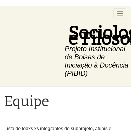
Pular
Toggl
para
naviga
o
Sociolo
conteúdo
e Filoso
principal
Projeto Institucional
de Bolsas de
Iniciação à Docência
(PIBID)
Equipe
Lista de todxs xs integrantes do subprojeto, atuais e